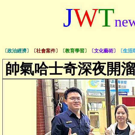
J
W
T
ne
〔政治經濟〕
〔社會案件〕
〔教育學習〕
〔文化藝術〕
〔生活
帥氣哈士奇深夜開