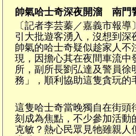
帥氣哈士奇深夜開溜 南門
〔記者李芸蓁／嘉義市報導
引大批遊客湧入，沒想到深
帥氣的哈士奇疑似趁家人不
現，因擔心其在夜間車流中
所，副所長劉弘達及警員徐
務」，順利協助這隻貪玩的
這隻哈士奇當晚獨自在街頭
刻成為焦點，不少參加活動
克敏？熱心民眾見牠雖親人