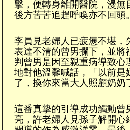
擊，便轉身離開醫院，漫無
後方苦苦追趕呼喚亦不回頭
李員見老婦人已疲憊不堪，
表達不清的曾男攔下，並將
判曾男是因至親重病導致心
地對他溫馨喊話，「以前是
了，換你來當大人照顧奶奶
這番真摯的引導成功觸動曾
亮，許老婦人見孫子解開心
開導的作為感激涕零。最後