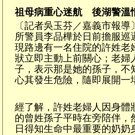
祖母病重心迷航 後湖警溫
〔記者吳玉芬／嘉義市報導
所警員李品樺於日前擔服巡
現路邊有一名住院的許姓老
狀立即主動上前關心；老婦
子，表示那是她的孫子，不
心其發生危險，隨即展開一
經了解，許姓老婦人因身體
的曾姓孫子平時在旁陪伴，
日得知生命中最重要的奶奶