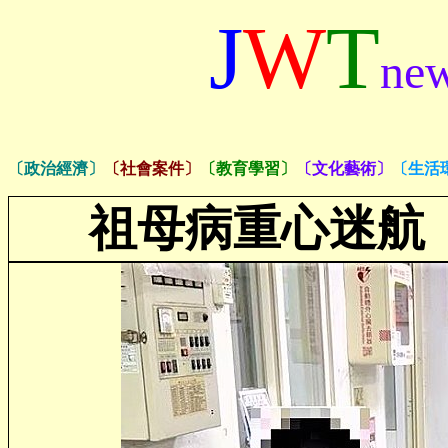
J
W
T
ne
〔政治經濟〕
〔社會案件〕
〔教育學習〕
〔文化藝術〕
〔生活
祖母病重心迷航