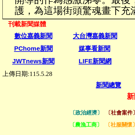
護，為這場街頭驚魂畫下充
刊載新聞媒體
數位嘉義新聞
大台灣嘉義新聞
PChome
新聞
媒事看新聞
新聞網
JWTnews
新聞
LIFE
上傳日期:115.5.28
新聞總覽
新
〔政治經濟〕
〔社會案件
〔農漁工商〕
〔社服關懷