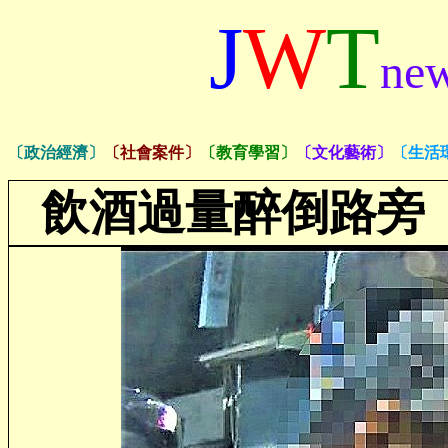
J
W
T
ne
〔政治經濟〕
〔社會案件〕
〔教育學習〕
〔文化藝術〕
〔生活
飲酒過量醉倒路旁