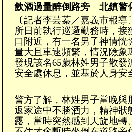
飲酒過量醉倒路旁 北鎮警
〔記者李芸蓁／嘉義市報導
所日前執行巡邏勤務時，接
口附近，有一名男子神情恍
量大且車速頻繁，情況險象
發現該名
65
歲林姓男子散發
安全處休息，並基於人身安
警方了解，林姓男子當晚與
返家途中不勝酒力，精神狀
露，當時突然感到天旋地轉
不住才會暫時坐倒在道路旁