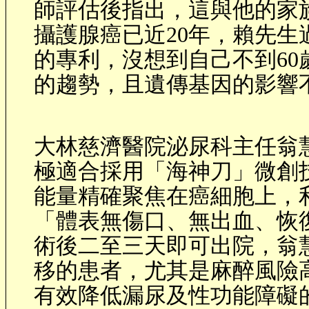
師評估後指出，這與他的家
攝護腺癌已近
20
年，賴先生
的專利，沒想到自己不到
60
的趨勢，且遺傳基因的影響
大林慈濟醫院泌尿科主任翁
極適合採用「海神刀」微創
能量精確聚焦在癌細胞上，
「體表無傷口、無出血、恢
術後二至三天即可出院，翁
移的患者，尤其是麻醉風險
有效降低漏尿及性功能障礙