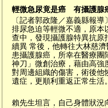
輕微急尿竟是癌 有攝護腺
〔記者郭政隆／嘉義縣報導
排尿急迫等輕微不適，原本
查中，發現攝護腺特異抗原
續異 常後，他轉往大林慈
患攝護腺癌，所幸在醫療團
神刀」微創治療，藉由高強
對周邊組織的傷害，術後他
遺症，更順利重返正常生活
賴先生坦言，自己身體狀況