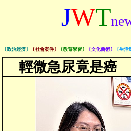
J
W
T
ne
〔政治經濟〕
〔社會案件〕
〔教育學習〕
〔文化藝術〕
〔生活
輕微急尿竟是癌