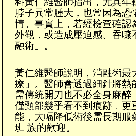
科黃仁維醫師指出，尤其年
脖子異常腫大，也常因為恐
情。事實上，若經檢查確認
外觀，或造成壓迫感、吞嚥
融術」。
黃仁維醫師說明，消融術最
療」。醫師會透過細針將熱
需傳統開刀也不必全身麻醉
僅頸部幾乎看不到痕跡，更
能，大幅降低術後需長期服
班 族的歡迎。