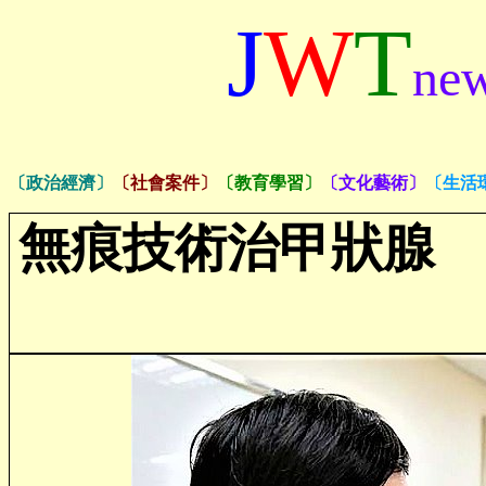
J
W
T
ne
〔政治經濟〕
〔社會案件〕
〔教育學習〕
〔文化藝術〕
〔生活
無痕技術治甲狀腺