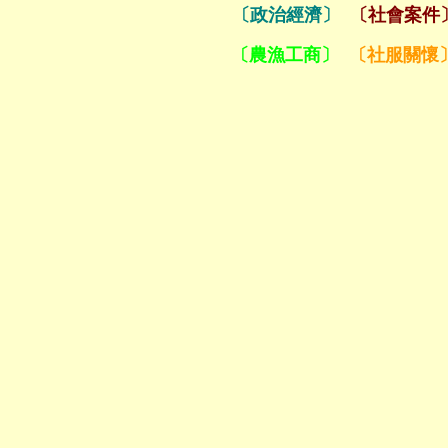
〔政治經濟〕
〔社會案件
〔農漁工商〕
〔社服關懷