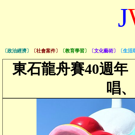
J
〔政治經濟〕
〔社會案件〕
〔教育學習〕
〔文化藝術〕
〔生活
東石龍舟賽
40
週年
唱