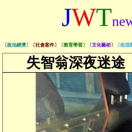
J
W
T
ne
〔政治經濟〕
〔社會案件〕
〔教育學習〕
〔文化藝術〕
〔生活
失智翁深夜迷途