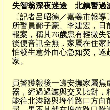
失智翁深夜迷途 北鎮警過
〔記者呂昭德／嘉義市報導
所警員鄞子豪、李建宏，日
報案，稱其
76
歲患有輕微失
後便音訊全無，家屬在住家
怕發生意外而心急如焚，遂
家。
員警獲報後一邊安撫家屬焦
器，經過過濾與交叉比對，
能往北港路與埤竹路口方向
尋，果不其然在埤竹路口附