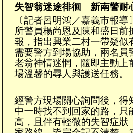
失智翁迷途徘徊 新南警耐
〔記者呂明鴻／嘉義市報導
所警員楊尚恩及陳和盛日前
報，指出興業二村一帶疑似
需要警方到場協助，兩名員
老翁神情迷惘，隨即主動上
場溫馨的尋人與護送任務。
經警方現場關心詢問後，得
中一時找不到回家的路，只
高，且伴有輕微的失智症狀
家路線，皆完全記不清楚，