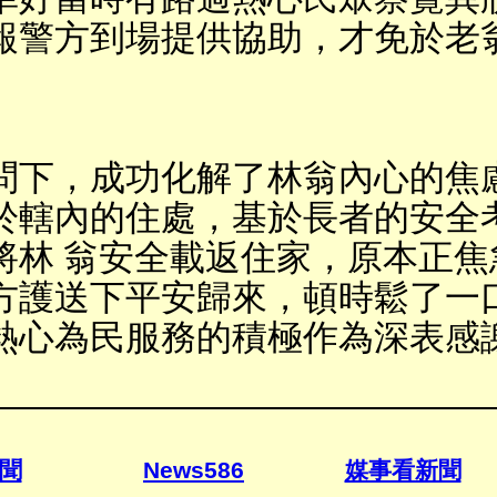
報警方到場提供協助，才免於老翁
問下，成功化解了林翁內心的焦
於轄內的住處，基於長者的安全
將林 翁安全載返住家，原本正焦
方護送下平安歸來，頓時鬆了一
熱心為民服務的積極作為深表感謝
聞
News
586
媒事看新聞