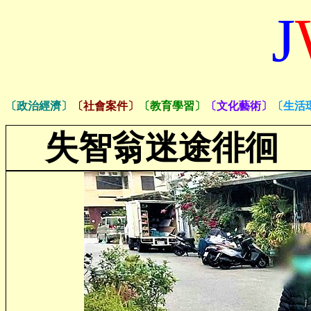
J
〔政治經濟〕
〔社會案件〕
〔教育學習〕
〔文化藝術〕
〔生活
失智翁迷途徘徊