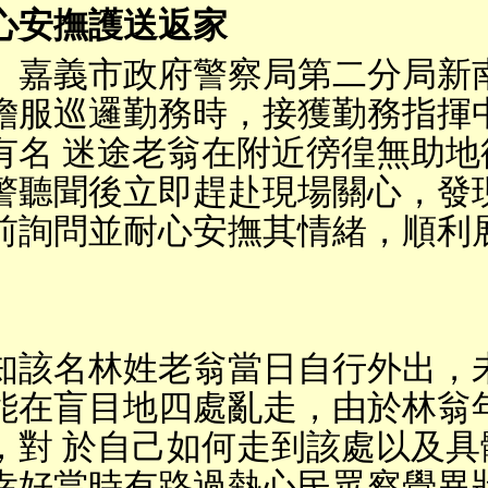
心安撫護送返家
〕嘉義市政府警察局第二分局新
擔服巡邏勤務時，接獲勤務指揮
有名 迷途老翁在附近徬徨無助地
警聽聞後立即趕赴現場關心，發
前詢問並耐心安撫其情緒，順利展
知該名林姓老翁當日自行外出，
能在盲目地四處亂走，由於林翁
，對 於自己如何走到該處以及具
幸好當時有路過熱心民眾察覺異