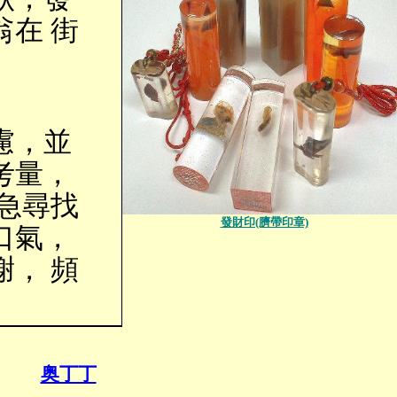
在 街
慮，並
考量，
急尋找
發財印(臍帶印章)
口氣，
， 頻
奥丁丁