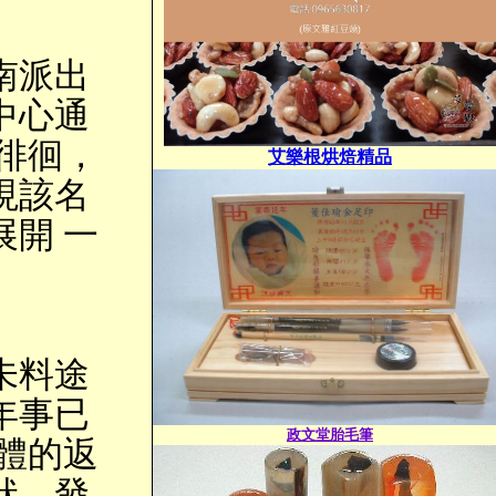
南派出
中心通
徘徊，
艾樂根烘焙精品
現該名
開 一
未料途
年事已
政文堂胎毛筆
體的返
狀，發