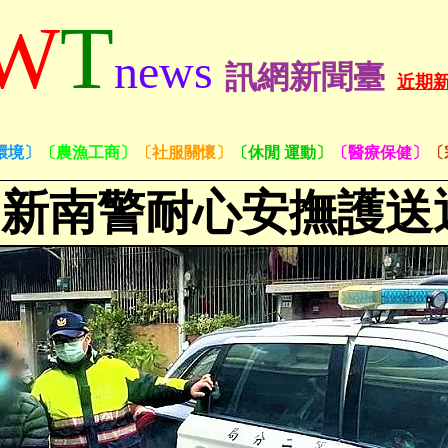
W
T
news
訊網新聞臺
近期
環境〕
〔農漁工商〕
〔社服關懷〕
〔休閒 運動〕
〔醫療保健〕
〔
 新南警耐心安撫護送