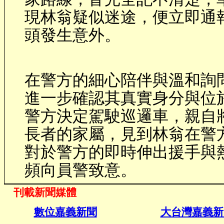
現林翁疑似迷途，便立即通
頭發生意外。
在警方的細心陪伴與溫和詢
進一步確認其真實身分與位
警方決定駕駛巡邏車，親自
長者的家屬，見到林翁在警
對於警方的即時伸出援手與
頻向員警致意。
刊載新聞媒體
數位嘉義新聞
大台灣嘉義新