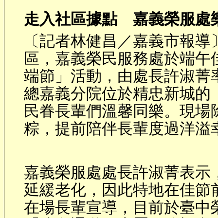
走入社區據點 嘉義榮服處
〔記者林健昌／嘉義市報導
區，嘉義榮民服務處於端午
端節」活動，由處長許淑菁
總嘉義分院位於精忠新城的
民眷長輩們溫馨同樂。現場
粽，提前陪伴長輩度過洋溢
嘉義榮服處處長許淑菁表示
延緩老化，因此特地在佳節
在場長輩宣導，目前於臺中