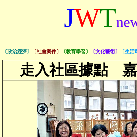
J
W
T
ne
〔政治經濟〕
〔社會案件〕
〔教育學習〕
〔文化藝術〕
〔生活
走入社區據點 