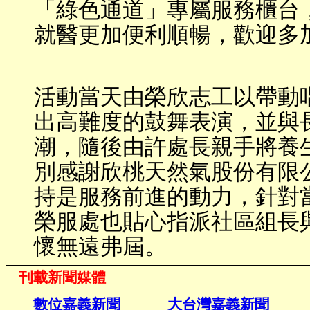
「綠色通道」專屬服務櫃台
就醫更加便利順暢，歡迎多
活動當天由榮欣志工以帶動
出高難度的鼓舞表演，並與
潮，隨後由許處長親手將養
別感謝欣桃天然氣股份有限
持是服務前進的動力，針對
榮服處也貼心指派社區組長
懷無遠弗屆。
刊載新聞媒體
數位嘉義新聞
大台灣嘉義新聞